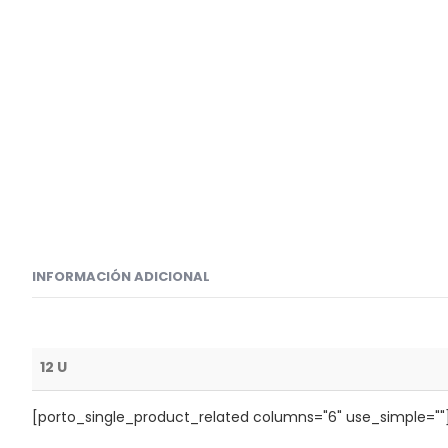
INFORMACIÓN ADICIONAL
12 U
[porto_single_product_related columns="6" use_simple=""