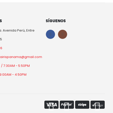
S
SÍGUENOS
a. Avenida Perú, Entre
25
06
orairispanama@gmail.com
b / 7:30AM - 5:50PM
9:00AM - 4:50PM