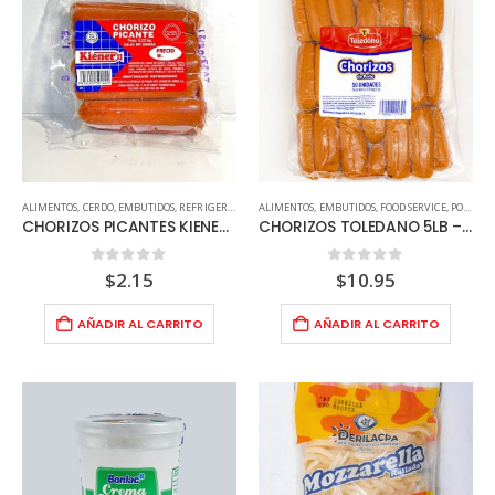
ALIMENTOS
,
CERDO
,
EMBUTIDOS
,
REFRIGERADOS
ALIMENTOS
,
EMBUTIDOS
,
FOOD SERVICE
,
POLLO
,
R
CHORIZOS PICANTES KIENER 220G
CHORIZOS TOLEDANO 5LB – 50UND
0
out of 5
0
out of 5
$
2.15
$
10.95
AÑADIR AL CARRITO
AÑADIR AL CARRITO