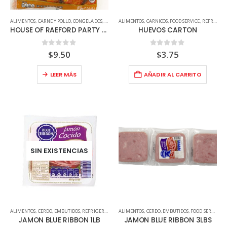
ALIMENTOS
,
CARNE Y POLLO
,
CONGELADOS
,
FOOD SERVICE
ALIMENTOS
,
POLLO
,
CARNICOS
,
REFRIGERADOS
,
FOOD SERVICE
,
REFRIGERADOS
HOUSE OF RAEFORD PARTY WINGS 5LB TRANSP
HUEVOS CARTON
0
out of 5
0
out of 5
$
9.50
$
3.75
LEER MÁS
AÑADIR AL CARRITO
SIN EXISTENCIAS
ALIMENTOS
,
CERDO
,
EMBUTIDOS
,
REFRIGERADOS
ALIMENTOS
,
CERDO
,
EMBUTIDOS
,
FOOD SERVICE
,
R
JAMON BLUE RIBBON 1LB
JAMON BLUE RIBBON 3LBS