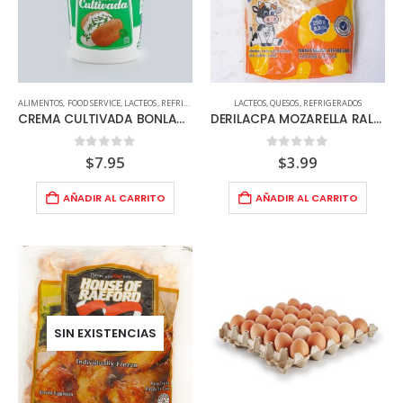
ALIMENTOS
,
FOOD SERVICE
,
LACTEOS
,
REFRIGERADOS
LACTEOS
,
QUESOS
,
REFRIGERADOS
CREMA CULTIVADA BONLAC 2LBS
DERILACPA MOZARELLA RALLADO 250G
0
out of 5
0
out of 5
$
7.95
$
3.99
AÑADIR AL CARRITO
AÑADIR AL CARRITO
SIN EXISTENCIAS