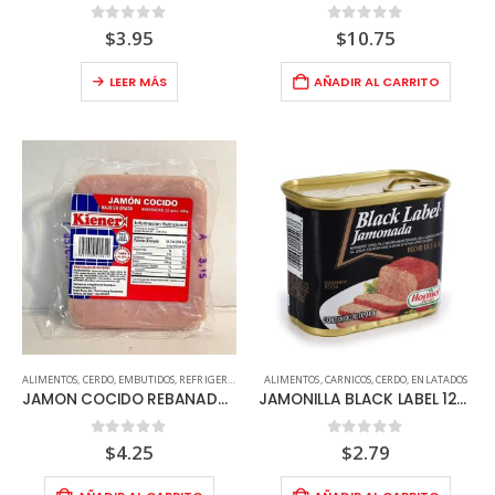
0
out of 5
0
out of 5
$
3.95
$
10.75
LEER MÁS
AÑADIR AL CARRITO
ALIMENTOS
,
CERDO
,
EMBUTIDOS
,
REFRIGERADOS
ALIMENTOS
,
CARNICOS
,
CERDO
,
ENLATADOS
JAMON COCIDO REBANADO KIENER 400G
JAMONILLA BLACK LABEL 12OZ
0
out of 5
0
out of 5
$
4.25
$
2.79