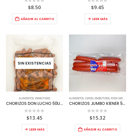
0
out of 5
0
out of 5
$
8.50
$
9.45
AÑADIR AL CARRITO
LEER MÁS
SIN EXISTENCIAS
ALIMENTOS
,
EMBUTIDOS
ALIMENTOS
,
CERDO
,
EMBUTIDOS
,
FOOD SERVICE
,
R
CHORIZOS DON LUCHO 50UND – PICANTE/SIN PICANTE
CHORIZOS JUMBO KIENER 5LB
0
out of 5
0
out of 5
$
13.45
$
15.32
LEER MÁS
AÑADIR AL CARRITO