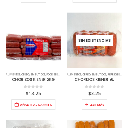
SIN EXISTENCIAS
ALIMENTOS
,
CERDO
,
EMBUTIDOS
,
FOOD SERVICE
,
REFRIGERADOS
ALIMENTOS
,
CERDO
,
EMBUTIDOS
,
REFRIGERADOS
CHORIZOS KIENER 2KG
CHORIZOS KIENER 9U
0
out of 5
0
out of 5
$
13.25
$
3.25
AÑADIR AL CARRITO
LEER MÁS