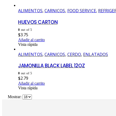
ALIMENTOS
,
CARNICOS
,
FOOD SERVICE
,
REFRIGE
HUEVOS CARTON
0
out of 5
$
3.75
Añadir al carrito
Vista rápida
ALIMENTOS
,
CARNICOS
,
CERDO
,
ENLATADOS
JAMONILLA BLACK LABEL 12OZ
0
out of 5
$
2.79
Añadir al carrito
Vista rápida
Mostrar: