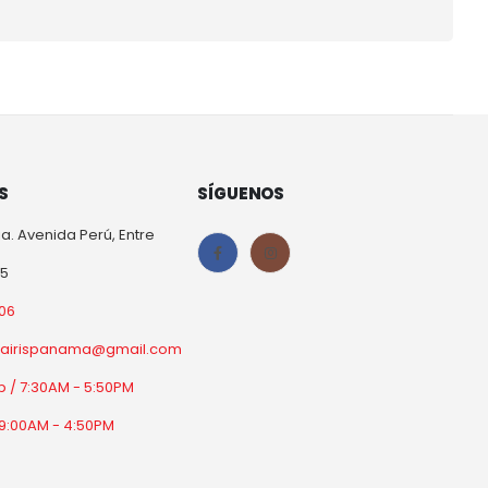
S
SÍGUENOS
a. Avenida Perú, Entre
25
06
orairispanama@gmail.com
b / 7:30AM - 5:50PM
9:00AM - 4:50PM