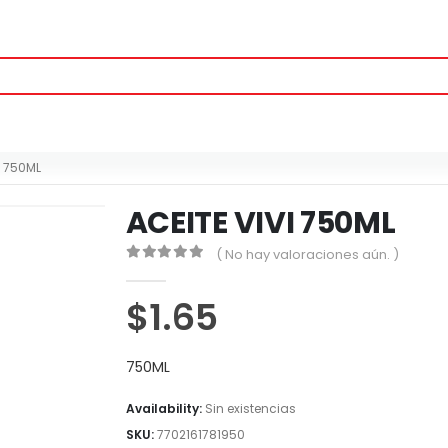
I 750ML
ACEITE VIVI 750ML
( No hay valoraciones aún. )
0
out of 5
$
1.65
750ML
Availability:
Sin existencias
SKU:
7702161781950