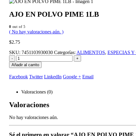
AJO EN POLVO PIME 1LB
0
out of 5
( No hay valoraciones aún. )
$
2.75
SKU:
7451103930030
Categorías:
ALIMENTOS
,
ESPECIAS 
-
+
Añadir al carrito
Facebook
Twitter
LinkedIn
Google +
Email
Valoraciones (0)
Valoraciones
No hay valoraciones aún.
Sé el primero en valorar “AJO EN POLVO PIME