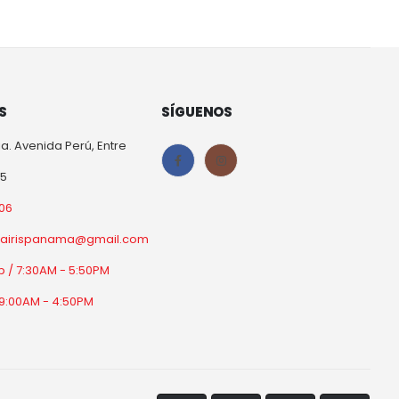
S
SÍGUENOS
a. Avenida Perú, Entre
25
06
orairispanama@gmail.com
b / 7:30AM - 5:50PM
9:00AM - 4:50PM