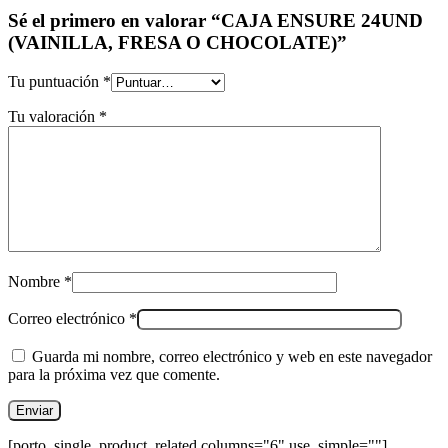
Sé el primero en valorar “CAJA ENSURE 24UND
(VAINILLA, FRESA O CHOCOLATE)”
Tu puntuación
*
Tu valoración
*
Nombre
*
Correo electrónico
*
Guarda mi nombre, correo electrónico y web en este navegador
para la próxima vez que comente.
[porto_single_product_related columns="6" use_simple=""]