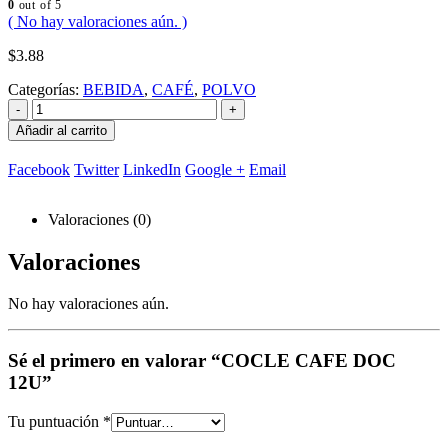
0
out of 5
( No hay valoraciones aún. )
$
3.88
Categorías:
BEBIDA
,
CAFÉ
,
POLVO
-
+
Añadir al carrito
Facebook
Twitter
LinkedIn
Google +
Email
Valoraciones (0)
Valoraciones
No hay valoraciones aún.
Sé el primero en valorar “COCLE CAFE DOC
12U”
Tu puntuación
*